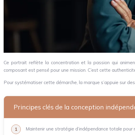
Ce portrait reflète la concentration et la passion qui animen
composant est pensé pour une mission. C’est cette authenticit
Pour systématiser cette démarche, la marque s’appuie sur des p
Principes clés de la conception indépend
Maintenir une stratégie d’indépendance totale pour ma