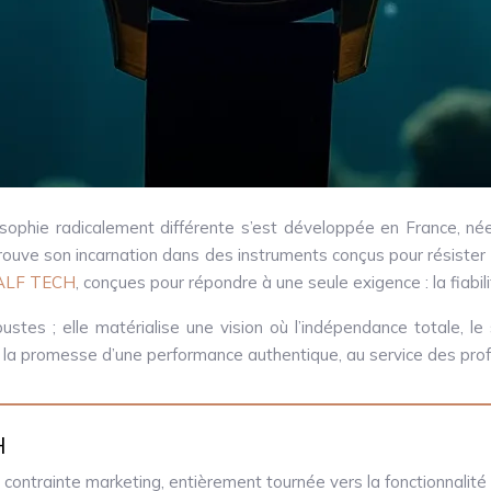
ilosophie radicalement différente s’est développée en France, n
rouve son incarnation dans des instruments conçus pour résister l
ALF TECH
, conçues pour répondre à une seule exigence : la fiabil
s ; elle matérialise une vision où l’indépendance totale, le s
t la promesse d’une performance authentique, au service des prof
H
contrainte marketing, entièrement tournée vers la fonctionnalité 