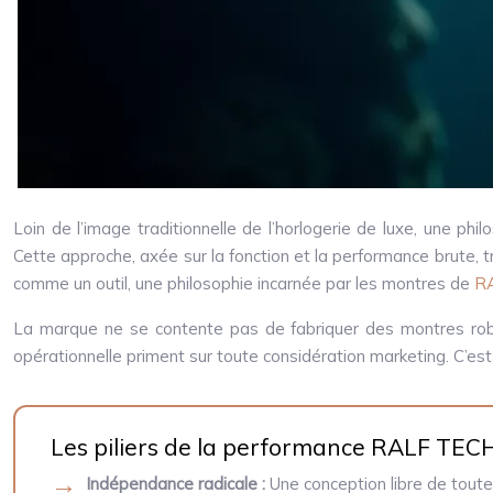
Loin de l’image traditionnelle de l’horlogerie de luxe, une ph
Cette approche, axée sur la fonction et la performance brute, t
comme un outil, une philosophie incarnée par les montres de
R
La marque ne se contente pas de fabriquer des montres robuste
opérationnelle priment sur toute considération marketing. C’es
Les piliers de la performance RALF TEC
Indépendance radicale :
Une conception libre de toute 