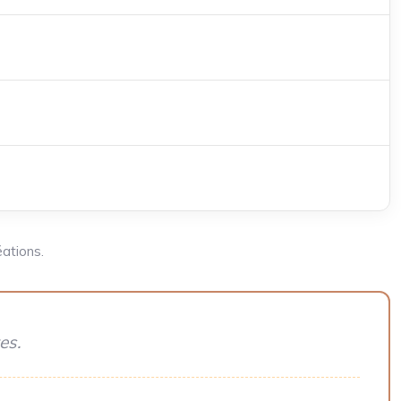
ations.
es.