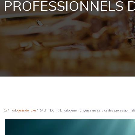
PROFESSIONNELS D
/
Horlogerie de luxe
/ RALF TECH : L’horlogerie française au service des professionnel